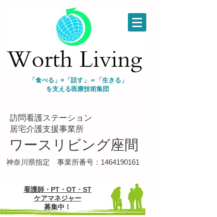
「食べる」×「話す」＝「生きる」
を支える
医療技術集団
​訪問看護ステーション
​居宅介護支援事業所
ワースリビング座間
​神奈川県指定 事業所番号：1464190161
看護師・PT・OT・ST
ケアマネジャー
募集中！