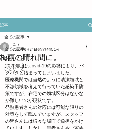
記事
全ての記事
こう
全ての記事
2020年6月24日
読了時間: 1分
梅雨の晴れ間に。
ひとりごと
2020年度はcovid-19の影響により、バ
ひとりごと
タバタと始まってしまいました。
医療機関では当然のように清潔領域と
不潔領域を考えて行っていた感染予防
策ですが、在宅での領域区分はなかな
か難しいのが現状です。
発熱患者さんの対応には可能な限りの
対策をして臨んでいますが、スタッフ
の皆さんには様々な場面で負担をかけ
ています。しかし、患者さんやご家族