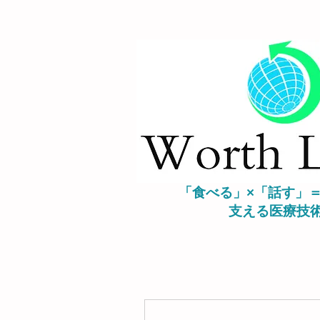
「食べる」×「話す」
支える
医療技
その他