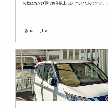
の数はおかげ様で例年以上に頂けていたのですが、
境の変化によりステーションを設立してから一番多
りをしてしまった一年でもありました。予測不能な
ら準備をしていたつもりではありますが、その予想
に、既存スタッフには大きな負担をかけてしまいまし
名を超えるスタッフに支えられ、供給できるサービ
52
0
り、大きく成長した一年でもあると感じています。 
る継続的な技術支援や、多くの患者さんの最期を看
を元に、来年は機能強化型ステーションとして、さ
いきたいと思っています。 2026年で９期目、規模
支える重要なインフラとしての機能を有したステー
ていると感じています。特別訪問看護指示が１日も
く、文字通り24時間365日の体制でサービスを提供
なってきています...