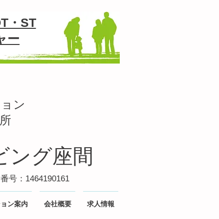
T・ST
ャー
ション
業所
ビング座間
：1464190161
ション案内
会社概要
求人情報