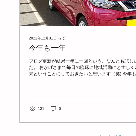
2022年12月31日
∙
2
分
今年も一年
ブログ更新が結局一年に一回という、なんとも悲し
た。 おかげさまで毎日の臨床に地域活動にと忙しく
果ということにしておきたいと思います（笑) 今年もco
やはり大きく、当ステーションも地域療養システム
養患者さ...
131
0