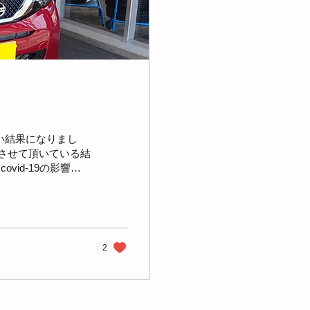
い結果になりまし
させて頂いている結
vid-19の影響は
の一翼として自宅療
2