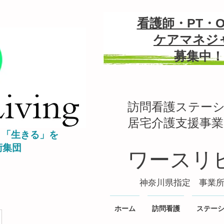
看護師・PT・O
ケアマネジ
募集中！
​訪問看護ステー
​居宅介護支援事
＝「生きる」を
術集団
ワースリ
​神奈川県指定 事業所番号
ホーム
訪問看護
ステー