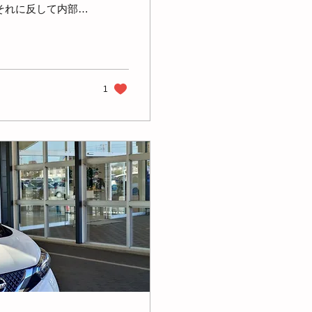
それに反して内部環
く、新規依頼のお断
事態に備えて普段か
を大きく超える事態
た。 それでも30
ス総量は増えてお
1
外部医療機関に対す
取らせて頂いた経験
らなる成長を遂げて
としても地域医療を
ションとして稼働し
途切れることはな
できることも強みと