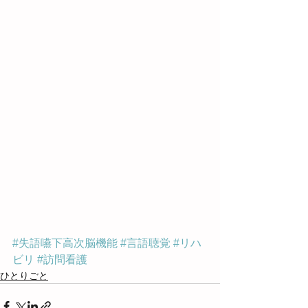
#失語嚥下高次脳機能
#言語聴覚
#リハ
ビリ
#訪問看護
ひとりごと