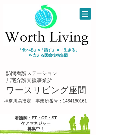
「食べる」×「話す」＝「生きる」
を支える
医療技術集団
​訪問看護ステーション
​居宅介護支援事業所
ワースリビング座間
​神奈川県指定 事業所番号：1464190161
看護師・PT・OT・ST
ケアマネジャー
募集中！