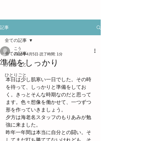
記事
全ての記事
こう
全ての記事
2018年4月5日
読了時間: 1分
準備をしっかり
ひとりごと
ひとりごと
本日は少し肌寒い一日でした。その時
を待って、しっかりと準備をしてお
く。きっとそんな時期なのだと思って
ます。色々想像を働かせて、一つずつ
形を作っていきましょう。
夕方は海老名スタッフのもりあみが勉
強に来ました。
昨年一年間は本当に自分との闘い。そ
してまだ打ち勝ててないけれども。そ