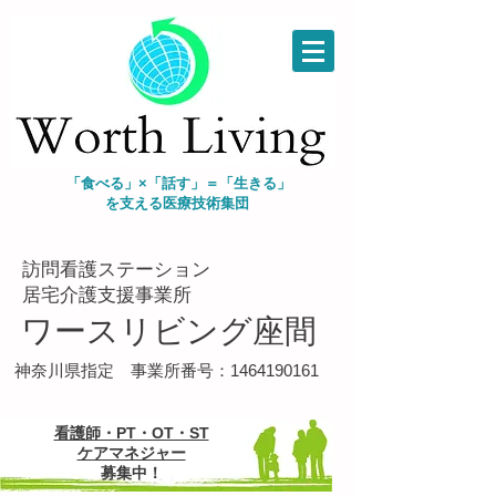
「食べる」×「話す」＝「生きる」
を支える
医療技術集団
​訪問看護ステーション
​居宅介護支援事業所
ワースリビング座間
​神奈川県指定 事業所番号：1464190161
看護師・PT・OT・ST
ケアマネジャー
募集中！